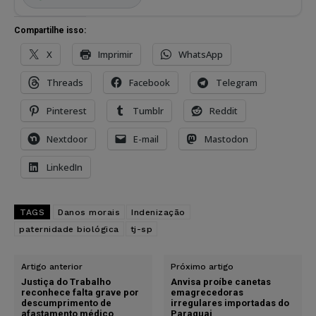
Compartilhe isso:
X
Imprimir
WhatsApp
Threads
Facebook
Telegram
Pinterest
Tumblr
Reddit
Nextdoor
E-mail
Mastodon
LinkedIn
TAGS
Danos morais
Indenização
paternidade biológica
tj-sp
Artigo anterior
Próximo artigo
Justiça do Trabalho
Anvisa proíbe canetas
reconhece falta grave por
emagrecedoras
descumprimento de
irregulares importadas do
afastamento médico
Paraguai