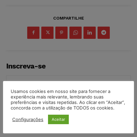
COMPARTILHE
Inscreva-se
Usamos cookies em nosso site para fornecer a
experiência mais relevante, lembrando suas
INSCREVER
preferências e visitas repetidas. Ao clicar em “Aceitar”,
concorda com a utilização de TODOS os cookies.
Li e aceito a
Política de Privacidade
.
Configurações
Aceitar