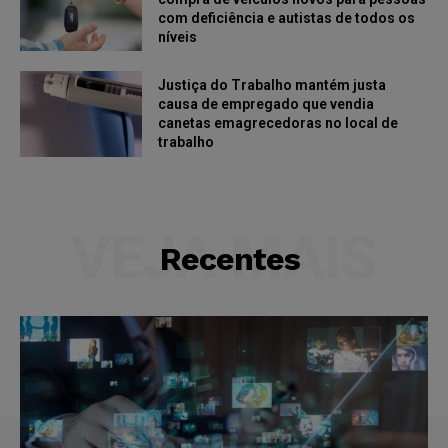
com deficiência e autistas de todos os
níveis
Justiça do Trabalho mantém justa
causa de empregado que vendia
canetas emagrecedoras no local de
trabalho
VEJA MAIS
Recentes