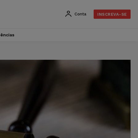
Conta
INSCREVA-SE
dências