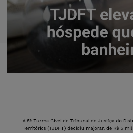
TJDFT eleva
hóspede que
banhei
A 5ª Turma Cível do Tribunal de Justiça do Distr
Territórios (TJDFT) decidiu majorar, de R$ 5 mil