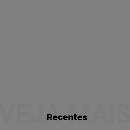
VEJA MAI
Recentes