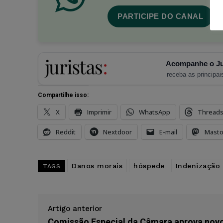
PARTICIPE DO CANAL
Acompanhe o Ju
receba as principais
Compartilhe isso:
X
Imprimir
WhatsApp
Thread
Reddit
Nextdoor
E-mail
Mast
Danos morais
hóspede
Indenização
TAGS
Artigo anterior
Comissão Especial da Câmara aprova nov