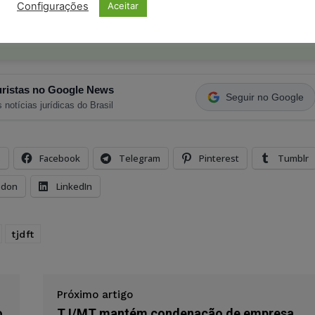
Configurações
Aceitar
ristas no Google News
Seguir no Google
 notícias jurídicas do Brasil
s
Facebook
Telegram
Pinterest
Tumblr
odon
LinkedIn
tjdft
Próximo artigo
o
TJ/MT mantém condenação de empresa