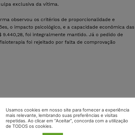
lpa exclusiva da vítima.
urma observou os critérios de proporcionalidade e
sões, o impacto psicológico, e a capacidade econômica das
$ 9.440,28, foi integralmente mantido. Já o pedido de
isioterapia foi rejeitado por falta de comprovação
Usamos cookies em nosso site para fornecer a experiência
mais relevante, lembrando suas preferências e visitas
postagens diárias do Portal Juristas.
repetidas. Ao clicar em “Aceitar”, concorda com a utilização
de TODOS os cookies.
o com os
termos de uso
e
privacidade
do Whatsapp.