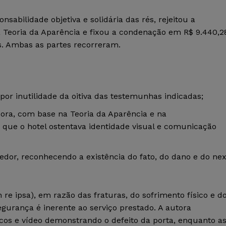
abilidade objetiva e solidária das rés, rejeitou a
 Teoria da Aparência e fixou a condenação em R$ 9.440,2
s. Ambas as partes recorreram.
or inutilidade da oitiva das testemunhas indicadas;
ora, com base na Teoria da Aparência e na
á que o hotel ostentava identidade visual e comunicação
cedor, reconhecendo a existência do fato, do dano e do ne
 re ipsa), em razão das fraturas, do sofrimento físico e d
gurança é inerente ao serviço prestado. A autora
os e vídeo demonstrando o defeito da porta, enquanto a