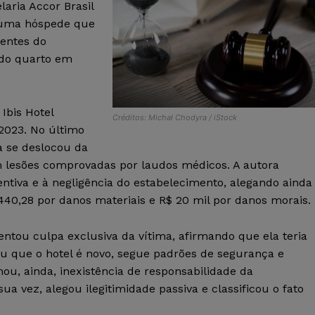
aria Accor Brasil
a uma hóspede que
rentes do
 do quarto em
Ibis Hotel
Créditos: Michał Chodyra / iStock
2023. No último
ta se deslocou da
m lesões comprovadas por laudos médicos. A autora
entiva e à negligência do estabelecimento, alegando ainda
.440,28 por danos materiais e R$ 20 mil por danos morais.
entou culpa exclusiva da vítima, afirmando que ela teria
 que o hotel é novo, segue padrões de segurança e
rmou, ainda, inexistência de responsabilidade da
sua vez, alegou ilegitimidade passiva e classificou o fato