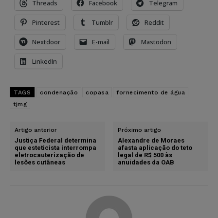
Threads
Facebook
Telegram
Pinterest
Tumblr
Reddit
Nextdoor
E-mail
Mastodon
LinkedIn
TAGS
condenação
copasa
fornecimento de água
tjmg
Artigo anterior
Próximo artigo
Justiça Federal determina
Alexandre de Moraes
que esteticista interrompa
afasta aplicação do teto
eletrocauterização de
legal de R$ 500 às
lesões cutâneas
anuidades da OAB