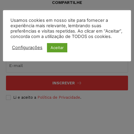
COMPARTILHE
Usamos cookies em nosso site para fornecer a
experiência mais relevante, lembrando suas
preferências e visitas repetidas. Ao clicar em “Aceitar”,
concorda com a utilização de TODOS os cookies.
Configurações
Aceitar
Inscreva-se
INSCREVER
Li e aceito a
Política de Privacidade
.