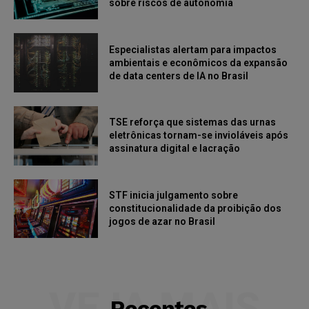
sobre riscos de autonomia
Especialistas alertam para impactos
ambientais e econômicos da expansão
de data centers de IA no Brasil
TSE reforça que sistemas das urnas
eletrônicas tornam-se invioláveis após
assinatura digital e lacração
STF inicia julgamento sobre
constitucionalidade da proibição dos
jogos de azar no Brasil
VEJA MAIS
Recentes