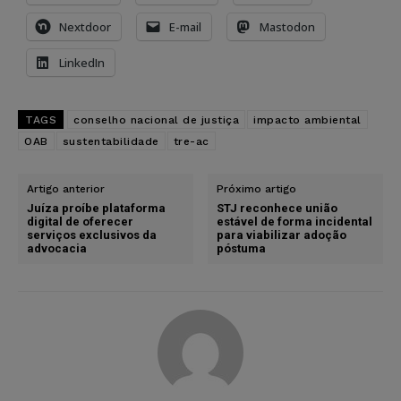
Nextdoor
E-mail
Mastodon
LinkedIn
TAGS
conselho nacional de justiça
impacto ambiental
OAB
sustentabilidade
tre-ac
Artigo anterior
Próximo artigo
Juíza proíbe plataforma
STJ reconhece união
digital de oferecer
estável de forma incidental
serviços exclusivos da
para viabilizar adoção
advocacia
póstuma