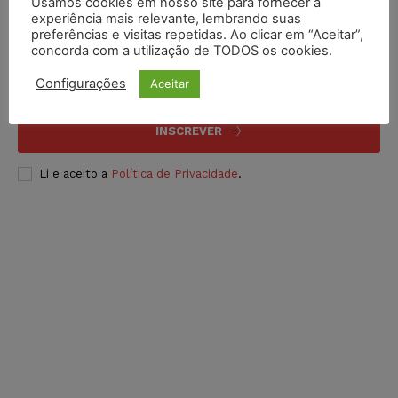
Usamos cookies em nosso site para fornecer a
experiência mais relevante, lembrando suas
Inscreva-se
preferências e visitas repetidas. Ao clicar em “Aceitar”,
concorda com a utilização de TODOS os cookies.
Configurações
Aceitar
INSCREVER
Li e aceito a
Política de Privacidade
.