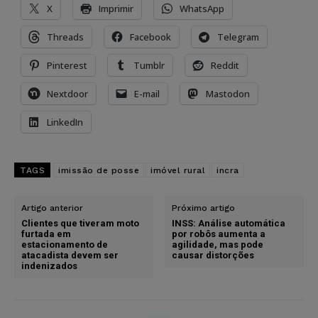
X
Imprimir
WhatsApp
Threads
Facebook
Telegram
Pinterest
Tumblr
Reddit
Nextdoor
E-mail
Mastodon
LinkedIn
TAGS
imissão de posse
imóvel rural
incra
Artigo anterior
Próximo artigo
Clientes que tiveram moto
INSS: Análise automática
furtada em
por robôs aumenta a
estacionamento de
agilidade, mas pode
atacadista devem ser
causar distorções
indenizados