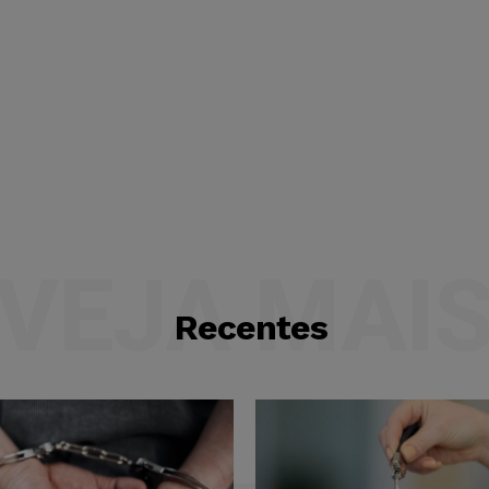
VEJA MAI
Recentes