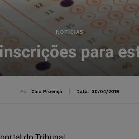
NOTÍCIAS
inscrições para es
Por
Caio Proença
Data:
30/04/2019
portal do Tribunal