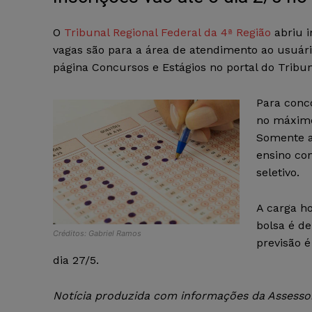
O
Tribunal Regional Federal da 4ª Região
abriu i
vagas são para a área de atendimento ao usuário
página Concursos e Estágios no portal do Tribun
Para conc
no máximo
Somente a
ensino co
seletivo.
A carga ho
bolsa é de
Créditos: Gabriel Ramos
previsão 
dia 27/5.
Notícia produzida com informações da Assessori