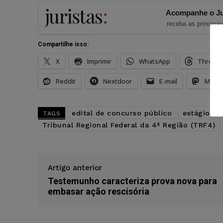
Acompanhe o Ju
receba as principais
Compartilhe isso:
X
Imprimir
WhatsApp
Thread
Reddit
Nextdoor
E-mail
Mast
edital de concurso público
estágio
TAGS
Tribunal Regional Federal da 4ª Região (TRF4)
Artigo anterior
Testemunho caracteriza prova nova para
embasar ação rescisória