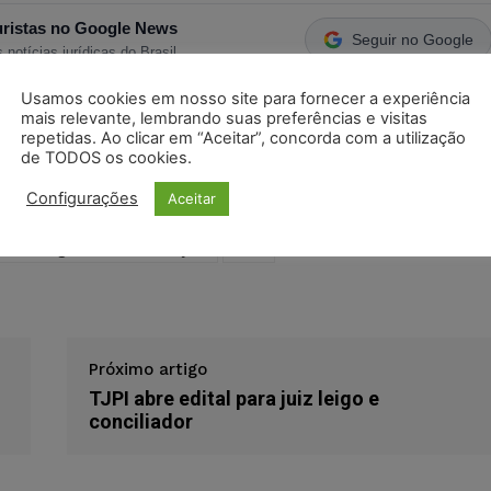
ristas no Google News
Seguir no Google
 notícias jurídicas do Brasil
Usamos cookies em nosso site para fornecer a experiência
mais relevante, lembrando suas preferências e visitas
s
Facebook
Telegram
Pinterest
Tumblr
repetidas. Ao clicar em “Aceitar”, concorda com a utilização
de TODOS os cookies.
odon
LinkedIn
Configurações
Aceitar
tecnologia da informação
trf4
Próximo artigo
TJPI abre edital para juiz leigo e
conciliador