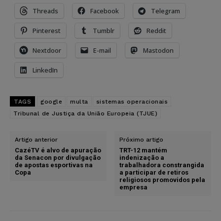
Threads
Facebook
Telegram
Pinterest
Tumblr
Reddit
Nextdoor
E-mail
Mastodon
LinkedIn
TAGS
google
multa
sistemas operacionais
Tribunal de Justiça da União Europeia (TJUE)
Artigo anterior
Próximo artigo
CazéTV é alvo de apuração
TRT-12 mantém
da Senacon por divulgação
indenização a
de apostas esportivas na
trabalhadora constrangida
Copa
a participar de retiros
religiosos promovidos pela
empresa