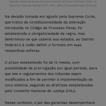
Sessão solene de posse do novo ministro da Corte, Cristiano Zanin, no
Supremo Tribunal Federal (STF). Foto: Valter Campanato/Agência Brasil
Na decisão tomada em agosto pela Suprema Corte,
que tratou da constitucionalidade da alteração
introduzida no Código de Processo Penal, foi
estabelecida a obrigatoriedade da regra, mas
determinou-se que caberia aos estados, ao Distrito
Federal e à União definir o formato em suas
respectivas esferas.
O prazo estabelecido foi de 12 meses, com
possibilidade de prorrogação por igual período, para
que leis e regulamentos dos tribunais sejam
modificados a fim de permitir a implementação do
novo sistema, seguindo as diretrizes estabelecidas
pelo Conselho Nacional de Justiça (CNJ).
Nesse contexto, o juiz das garantias desempenhará