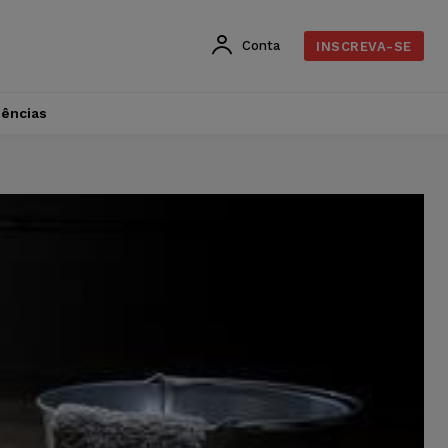
Conta
INSCREVA-SE
dências