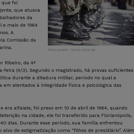
 que foi
igente, que atuava
abalhadores da
il e maio de 1964
nos. A
ela Comissão da
arina.
Army parade – boots close-up
r Ribeiro, da 4ª
a-feira (4/3). Segundo o magistrado, há provas suficientes
ítica durante a ditadura militar, período no qual a
 em atentados à integridade física e psicológica das
e era alfaiate, foi preso em 10 de abril de 1964, quando
tenção na cidade, ele foi transferido para Florianópolis,
 dias. Durante esse período, sua família enfrentou
 alvo de estigmatização como “filhos de presidiário”. Alé