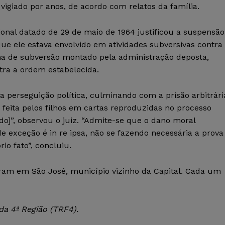
e vigiado por anos, de acordo com relatos da família.
al datado de 29 de maio de 1964 justificou a suspensão
 que ele estava envolvido em atividades subversivas contra
a de subversão montado pela administração deposta,
tra a ordem estabelecida.
da perseguição política, culminando com a prisão arbitrári
i feita pelos filhos em cartas reproduzidas no processo
do]”, observou o juiz. “Admite-se que o dano moral
e exceção é in re ipsa, não se fazendo necessária a prova
io fato”, concluiu.
oram em São José, município vizinho da Capital. Cada um
da 4ª Região (TRF4).