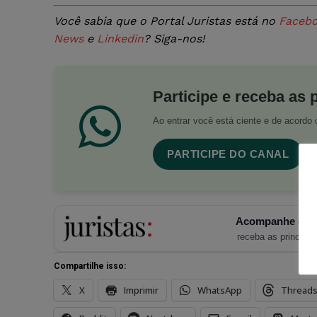
Você sabia que o Portal Juristas está no
Faceb
News
e
Linkedin
? Siga-nos!
Participe e receba as 
Ao entrar você está ciente e de acord
PARTICIPE DO CANAL
Acompanhe o Ju
receba as principais
Compartilhe isso:
X
Imprimir
WhatsApp
Thread