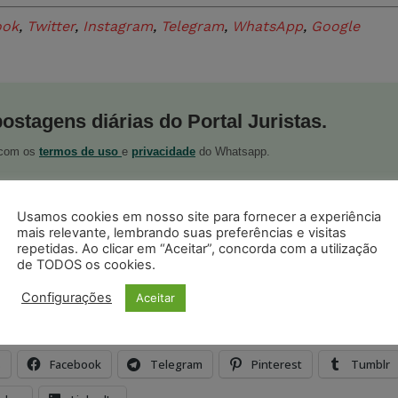
ook
,
Twitter
,
Instagram
,
Telegram
,
WhatsApp
,
Google
postagens diárias do Portal Juristas.
o com os
termos de uso
e
privacidade
do Whatsapp.
Usamos cookies em nosso site para fornecer a experiência
mais relevante, lembrando suas preferências e visitas
repetidas. Ao clicar em “Aceitar”, concorda com a utilização
de TODOS os cookies.
ristas no Google News
Seguir no Google
Configurações
Aceitar
 notícias jurídicas do Brasil
s
Facebook
Telegram
Pinterest
Tumblr