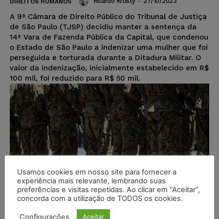
Ricardo Krusty
-
27/10/2023
DIREITOS HUMANOS
A 9ª Câmara de Direito Público do Tribunal de Justiça
de São Paulo (TJSP) decidiu manter a sentença da
14ª Vara de Fazenda Pública da Capital, que condenou
o Estado de São Paulo a indenizar uma mulher que foi
perseguida e torturada durante a Ditadura Militar. O
valor da indenização, inicialmente estabelecido em R$
100 mil, foi reduzido para R$ 50 mil.
Usamos cookies em nosso site para fornecer a
experiência mais relevante, lembrando suas
preferências e visitas repetidas. Ao clicar em “Aceitar”,
concorda com a utilização de TODOS os cookies.
Configurações
Aceitar