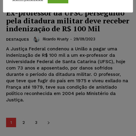
Ex-professor da UFSC perseguido
pela ditadura militar deve receber
indenização de R$ 100 Mil
Ricardo Krusty
-
29/09/2023
DESTAQUES
A Justiça Federal condenou a União a pagar uma
indenização de R$ 100 mil a um ex-professor da
Universidade Federal de Santa Catarina (UFSC), hoje
com 73 anos e aposentado, por danos sofridos
durante o período da ditadura militar. O professor,
que teve que fugir do país em 1975 e viveu exilado na
França até 1979, teve sua condição de anistiado
político reconhecida em 2004 pelo Ministério da
Justiça.
1
2
3