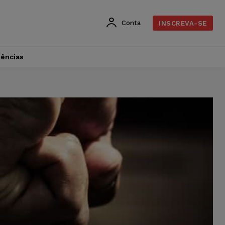
Conta
INSCREVA-SE
dências