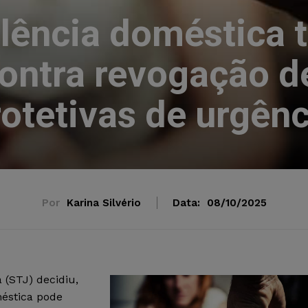
olência doméstica t
contra revogação 
rotetivas de urgênc
Por
Karina Silvério
Data:
08/10/2025
 (STJ) decidiu,
méstica pode