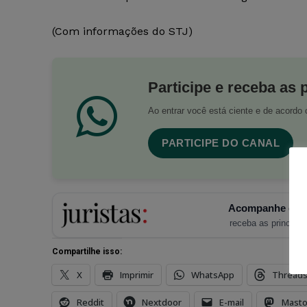
(Com informações do STJ)
Participe e receba as 
Ao entrar você está ciente e de acord
PARTICIPE DO CANAL
Acompanhe o Ju
receba as principais
Compartilhe isso:
X
Imprimir
WhatsApp
Thread
Reddit
Nextdoor
E-mail
Mast