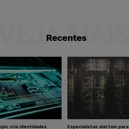
VEJA MAI
Recentes
opic cria identidades
Especialistas alertam par