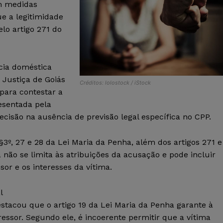
m medidas
ue a legitimidade
lo artigo 271 do
cia doméstica
 Justiça de Goiás
Créditos: lolostock / iStock
para contestar a
esentada pela
isão na ausência de previsão legal específica no CPP.
 §3º, 27 e 28 da Lei Maria da Penha, além dos artigos 271 e
 não se limita às atribuições da acusação e pode incluir
or e os interesses da vítima.
l
destacou que o artigo 19 da Lei Maria da Penha garante à
ressor. Segundo ele, é incoerente permitir que a vítima