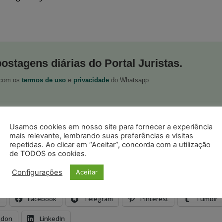
postagens diárias do Portal Juristas.
o com os
termos de uso
e
privacidade
do Whatsapp.
Usamos cookies em nosso site para fornecer a experiência
mais relevante, lembrando suas preferências e visitas
repetidas. Ao clicar em “Aceitar”, concorda com a utilização
ristas no Google News
de TODOS os cookies.
Seguir no Google
 notícias jurídicas do Brasil
Configurações
Aceitar
s
Facebook
Telegram
Pinterest
Tumblr
odon
LinkedIn