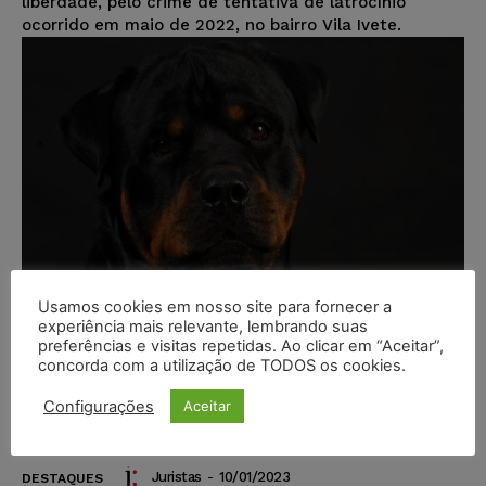
liberdade, pelo crime de tentativa de latrocínio
ocorrido em maio de 2022, no bairro Vila Ivete.
Usamos cookies em nosso site para fornecer a
experiência mais relevante, lembrando suas
preferências e visitas repetidas. Ao clicar em “Aceitar”,
concorda com a utilização de TODOS os cookies.
Justiça condena homem que
agrediu o próprio cão com socos e
Configurações
Aceitar
chutes
Juristas
-
10/01/2023
DESTAQUES