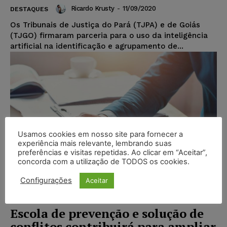
Ricardo Krusty
-
11/09/2020
DESTAQUES
Os Tribunais de Justiça do Pará (TJPA) e de Goiás
(TJGO) firmaram parceria para o uso da inteligência
artificial na identificação e agrupamento de...
Usamos cookies em nosso site para fornecer a
experiência mais relevante, lembrando suas
preferências e visitas repetidas. Ao clicar em “Aceitar”,
concorda com a utilização de TODOS os cookies.
Configurações
Aceitar
Escola de prevenção e solução de
conflitos contribuirá para ampliar