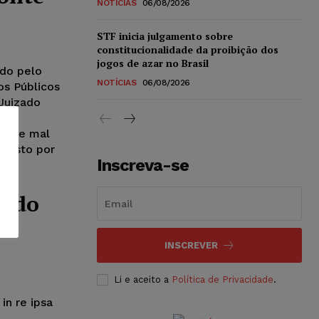
NOTÍCIAS
06/08/2026
STF inicia julgamento sobre
constitucionalidade da proibição dos
jogos de azar no Brasil
ado pelo
NOTÍCIAS
06/08/2026
os Públicos
Juizado
reu
ponte mal
r gasto por
Inscreva-se
mido
m
INSCREVER
Li e aceito a
Política de Privacidade
.
in re ipsa