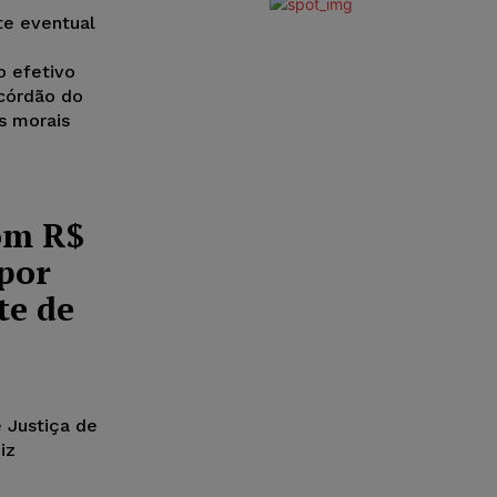
te eventual
o efetivo
acórdão do
s morais
om R$
 por
te de
e Justiça de
iz