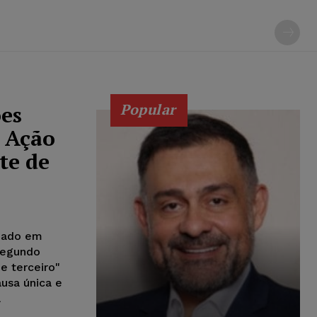
Popular
ões
 Ação
te de
dado em
segundo
e terceiro"
usa única e
a