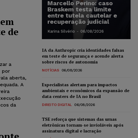
Marcello Perino: caso
Braskem testa limite
entre tutela cautelar e
mem
recuperação judicial
e de
Karina Silvério
-
06/08/2026
IA da Anthropic cria identidades falsas
em teste de segurança e acende alerta
sobre riscos de autonomia
zar a
 por
NOTÍCIAS
06/08/2026
ala aberta,
dequada. A
Especialistas alertam para impactos
ambientais e econômicos da expansão de
eira
data centers de IA no Brasil
 Execução
icos da
DIREITO DIGITAL
06/08/2026
TSE reforça que sistemas das urnas
eletrônicas tornam-se invioláveis após
assinatura digital e lacração
ponte