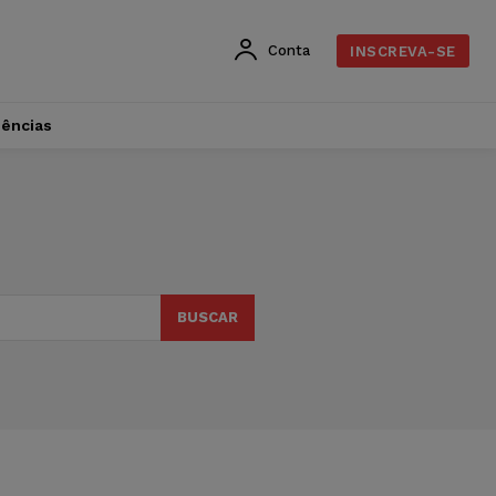
Conta
INSCREVA-SE
dências
o
BUSCAR