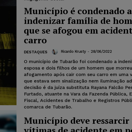
Município é condenado a
indenizar família de ho
que se afogou em acident
carro
Ricardo Krusty
-
28/06/2022
DESTAQUES
O município de Tubarão foi condenado a indeni
esposa e dois filhos de um homem que morreu
afogamento após cair com seu carro em uma v
que estava sem sinalização nem iluminação a
decisão é da juíza substituta Rayana Falcão Per
Furtado, atuante na Vara da Fazenda Pública,
Fiscal, Acidentes de Trabalho e Registros Públ
comarca de Tubarão.
Município deve ressarcir
vítimas de acidente em 