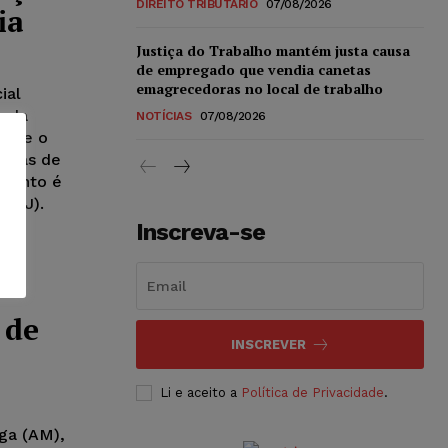
DIREITO TRIBUTÁRIO
07/08/2026
ia
Justiça do Trabalho mantém justa causa
de empregado que vendia canetas
emagrecedoras no local de trabalho
ial
o da
NOTÍCIAS
07/08/2026
e que o
orças de
evento é
(CNJ).
Inscreva-se
e
 de
INSCREVER
Li e aceito a
Política de Privacidade
.
nga (AM),