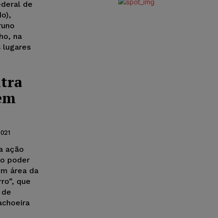
ederal de
o),
runo
ho, na
s lugares
tra
 em
2021
a ação
do poder
em área da
ro”, que
 de
achoeira