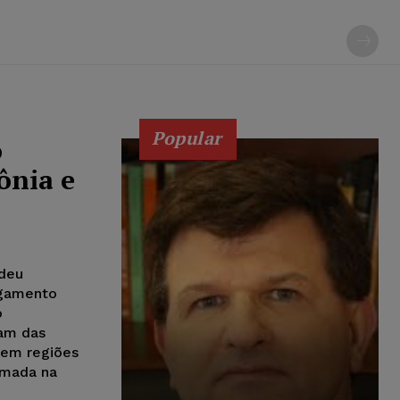
Popular
o
ônia e
 deu
ulgamento
o
tam das
 em regiões
omada na