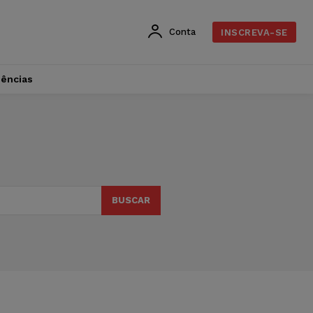
Conta
INSCREVA-SE
dências
BUSCAR