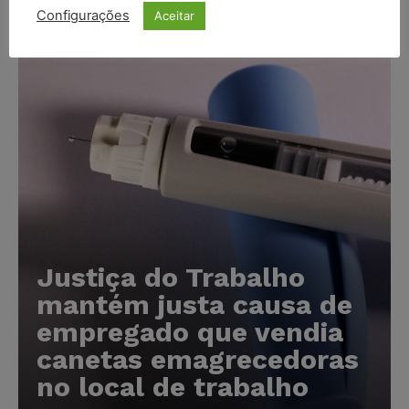
Configurações
Aceitar
Popular
Justiça do Trabalho
mantém justa causa de
empregado que vendia
canetas emagrecedoras
no local de trabalho