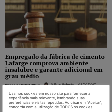
Empregado da fábrica de cimento
Lafarge comprova ambiente
insalubre e garante adicional em
grau médio
Wilson Roberto
-
04/02/2017
DIREITO TRABALHISTA
A empresa Lafarge Brasil S.A., que tem como uma das
Usamos cookies em nosso site para fornecer a
experiência mais relevante, lembrando suas
atividades a fabricação de cimento, foi condenada a
preferências e visitas repetidas. Ao clicar em “Aceitar”,
pagar R$ 19.138,83 em um processo...
concorda com a utilização de TODOS os cookies.