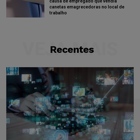
causa de empregado que vendia
canetas emagrecedoras no local de
trabalho
VEJA MAIS
Recentes