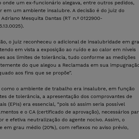
 onde um ex-funcionário alegava, entre outros pedidos,
r em um ambiente insalubre. A decisão é do juiz do
 Adriano Mesquita Dantas (RT n.º 0122900-
5.13.0025).
ão, o juiz reconheceu o adicional de insalubridade em gr
tendo em vista a exposição ao ruído e ao calor em níveis
es aos limites de tolerância, tudo conforme as medições
erentemente do que alegou a Reclamada em sua impugnação
uado aos fins que se propõe”.
e como o ambiente de trabalho era insalubre, em função
ites de tolerância, a apresentação dos comprovantes de
 (EPIs) era essencial, “pois só assim seria possível
mentos e o CA (certificado de aprovação), necessários pa
r e efetiva neutralização do agente nocivo. Assim, o
de em grau médio (20%), com reflexos no aviso prévio,