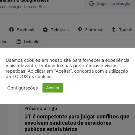
ristas no Google News
Seguir no Google
 notícias jurídicas do Brasil
s
Facebook
Telegram
Pinterest
Tumblr
odon
LinkedIn
Usamos cookies em nosso site para fornecer a experiência
noturno
Adriano Mesquita Dantas
mais relevante, lembrando suas preferências e visitas
ambiente insalubre
empregado
ex-funcionário
repetidas. Ao clicar em “Aceitar”, concorda com a utilização
inere
lafarge brasil s/a
pedidos
sobrejornada
de TODOS os cookies.
Configurações
Aceitar
Próximo artigo
JT é competente para julgar conflitos que
envolvam sindicatos de servidores
públicos estatutários