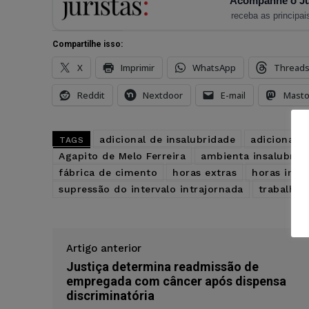
Acompanhe o Ju
receba as principais
Compartilhe isso:
X
Imprimir
WhatsApp
Thread
Reddit
Nextdoor
E-mail
Mast
adicional de insalubridade
adicional 
TAGS
Agapito de Melo Ferreira
ambienta insalubre
fábrica de cimento
horas extras
horas in it
supressão do intervalo intrajornada
trabalhar
Artigo anterior
Justiça determina readmissão de
empregada com câncer após dispensa
discriminatória