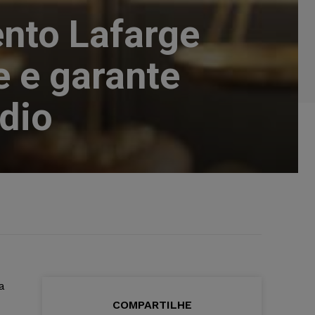
nto Lafarge
 e garante
dio
a
COMPARTILHE