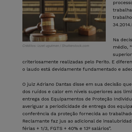
processo
trabalha
trabalho
34.2014.
Na decis
Créditos: izzet ugutmen / Shutterstock.com
médio, “
superior
criteriosamente realizadas pelo Perito. E dif
o laudo está devidamente fundamentado e adeq
O juiz Adriano Dantas disse em sua decisão qu
dos ruídos e calor em níveis superiores aos lim
entrega dos Equipamentos de Proteção Individuais
averiguar a periodicidade de entrega dos equipa
conferência da proteção fornecida ao trabalhado
Reclamante faz jus ao adicional de insalubrida
férias + 1/3, FGTS + 40% e 13º salários”.