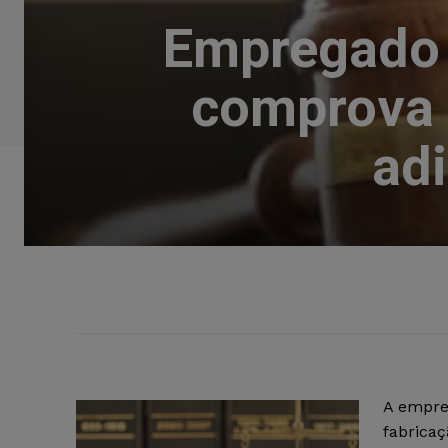
Empregado 
comprova 
ad
A empres
fabricaç