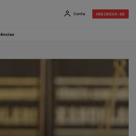
Conta
INSCREVA-SE
dências