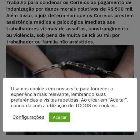
Trabalho para condenar os Correios ao pagamento de
indenização por danos morais coletivos de R$ 500 mil.
Além disso, o juiz determinou que os Correios prestem
assistência médica e psicológica imediata aos
trabalhadores vítimas de assaltos, constrangimento
ou violência, sob pena de multa de R$ 50 mil por
trabalhador ou família não assistidos.
Usamos cookies em nosso site para fornecer a
experiência mais relevante, lembrando suas
preferências e visitas repetidas. Ao clicar em “Aceitar”,
concorda com a utilização de TODOS os cookies.
Configurações
Aceitar