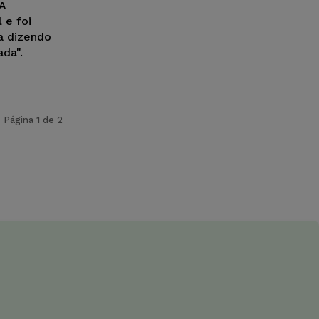
 A
 e foi
a dizendo
ada".
Página 1 de 2