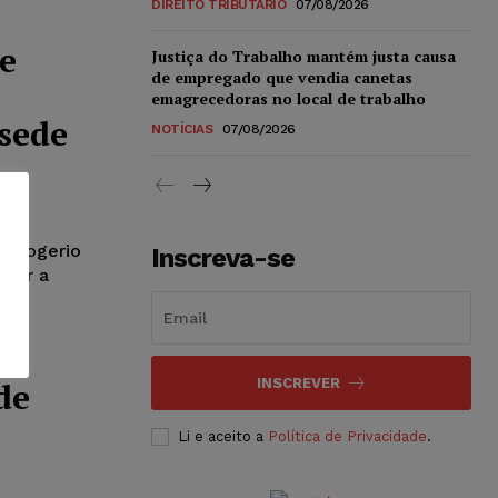
DIREITO TRIBUTÁRIO
07/08/2026
e
Justiça do Trabalho mantém justa causa
de empregado que vendia canetas
emagrecedoras no local de trabalho
 sede
NOTÍCIAS
07/08/2026
J) Rogerio
Inscreva-se
ogar a
INSCREVER
de
Li e aceito a
Política de Privacidade
.