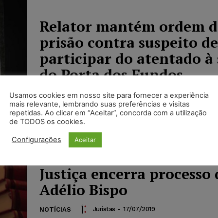
Relator mantém ordem d
prisão contra suspeito de
participar do atentado à
do Porta dos Fundos
Ricardo Krusty
-
10/09/2020
DESTAQUES
Usamos cookies em nosso site para fornecer a experiência
mais relevante, lembrando suas preferências e visitas
​​O ministro do Superior Tribunal de Justiça (ST
repetidas. Ao clicar em “Aceitar”, concorda com a utilização
Schietti Cruz negou pedido de liminar para rev
de TODOS os cookies.
ordem de prisão temporária contra o...
Configurações
Aceitar
Justiça encerra processo 
Adélio Bispo
Juristas
-
17/07/2019
NOTÍCIAS