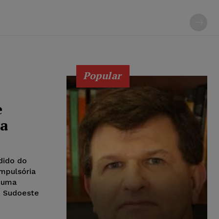
Popular
e
la
dido do
ompulsória
à uma
o Sudoeste