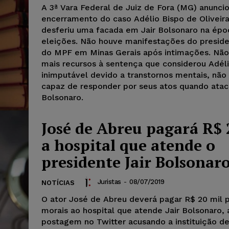
A 3ª Vara Federal de Juiz de Fora (MG) anunci
encerramento do caso Adélio Bispo de Oliveira
desferiu uma facada em Jair Bolsonaro na épo
eleições. Não houve manifestações do presid
do MPF em Minas Gerais após intimações. Nã
mais recursos à sentença que considerou Adél
inimputável devido a transtornos mentais, não
capaz de responder por seus atos quando ata
Bolsonaro.
José de Abreu pagará R$ 
a hospital que atende o
presidente Jair Bolsonar
Juristas
-
08/07/2019
NOTÍCIAS
O ator José de Abreu deverá pagar R$ 20 mil 
morais ao hospital que atende Jair Bolsonaro, 
postagem no Twitter acusando a instituição de