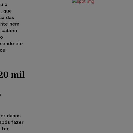
ou o
, que
ca das
ente nem
o cabem
io
 sendo ele
cou
20 mil
o
por danos
após fazer
 ter