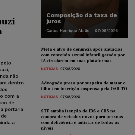
Composição da taxa de
auzi
juros
a
Carlos Henrique Abrão
-
07/08/2026
Meta é alvo de denúncia após anúncios
com conteúdo sexual infantil gerado por
IA circularem em suas plataformas
 pelo
auzi,
NOTÍCIAS
07/08/2026
inda não
ara dentro
Advogado preso por suspeita de matar o
filho tem inscrição suspensa pela OAB-TO
dos
do com a
NOTÍCIAS
07/08/2026
isco de
a portaria
STF amplia isenção de IBS e CBS na
 de
compra de veículos novos para pessoas
com deficiência e autistas de todos os
ainda a
níveis