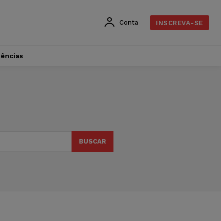
Conta
INSCREVA-SE
dências
BUSCAR