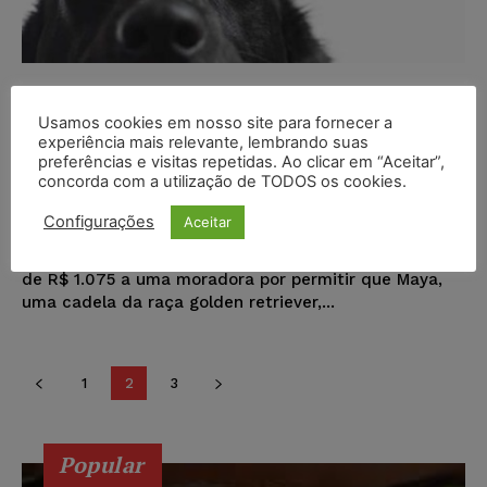
Família é multada em mais de R$
1 mil por permitir que cão de
Usamos cookies em nosso site para fornecer a
experiência mais relevante, lembrando suas
suporte terapêutico circulasse em
preferências e visitas repetidas. Ao clicar em “Aceitar”,
condomínio
concorda com a utilização de TODOS os cookies.
Configurações
Aceitar
Karina Silvério
-
13/10/2025
NOTÍCIAS
Um condomínio localizado na Serra aplicou uma multa
de R$ 1.075 a uma moradora por permitir que Maya,
uma cadela da raça golden retriever,...
1
2
3
Popular