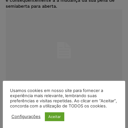
e consequentemente a a mudança da sua pena de
semiaberta para aberta.
Usamos cookies em nosso site para fornecer a
experiência mais relevante, lembrando suas
Tribunal anula processo que
preferências e visitas repetidas. Ao clicar em “Aceitar”,
concorda com a utilização de TODOS os cookies.
condenou policial civil e
consumidora por crimes contra
Configurações
Aceitar
comerciante