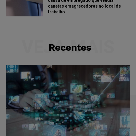
causa de empregado que vendia
canetas emagrecedoras no local de
trabalho
VEJA MAIS
Recentes