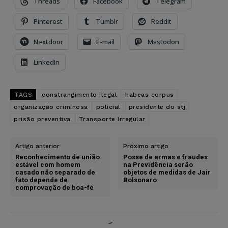
Threads
Facebook
Telegram
Pinterest
Tumblr
Reddit
Nextdoor
E-mail
Mastodon
LinkedIn
TAGS
constrangimento ilegal
habeas corpus
organização criminosa
policial
presidente do stj
prisão preventiva
Transporte Irregular
Artigo anterior
Próximo artigo
Reconhecimento de união
Posse de armas e fraudes
estável com homem
na Previdência serão
casado não separado de
objetos de medidas de Jair
fato depende de
Bolsonaro
comprovação de boa-fé