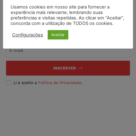
Usamos cookies em nosso site para fornecer a
experiência mais relevante, lembrando suas
preferências e visitas repetidas. Ao clicar em “Aceitar”,
concorda com a utilização de TODOS os cookies.
Inscreva-se
Configurações
Aceitar
INSCREVER
Li e aceito a
Política de Privacidade
.