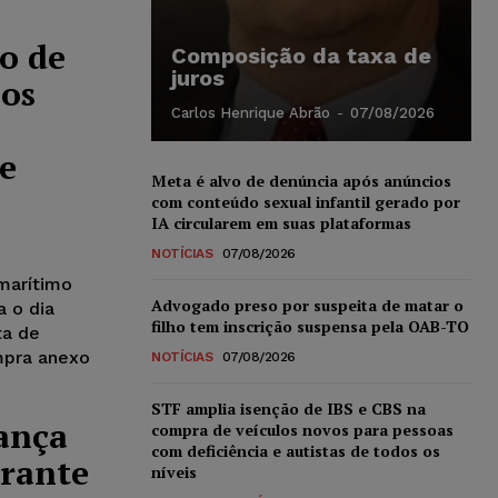
o de
Composição da taxa de
juros
nos
Carlos Henrique Abrão
-
07/08/2026
e
Meta é alvo de denúncia após anúncios
com conteúdo sexual infantil gerado por
IA circularem em suas plataformas
NOTÍCIAS
07/08/2026
marítimo
Advogado preso por suspeita de matar o
a o dia
filho tem inscrição suspensa pela OAB-TO
ta de
mpra anexo
NOTÍCIAS
07/08/2026
STF amplia isenção de IBS e CBS na
ança
compra de veículos novos para pessoas
com deficiência e autistas de todos os
urante
níveis