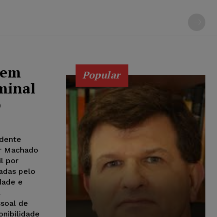
 em
Popular
minal
o
idente
ir Machado
l por
adas pelo
dade e
a
ssoal de
onibilidade