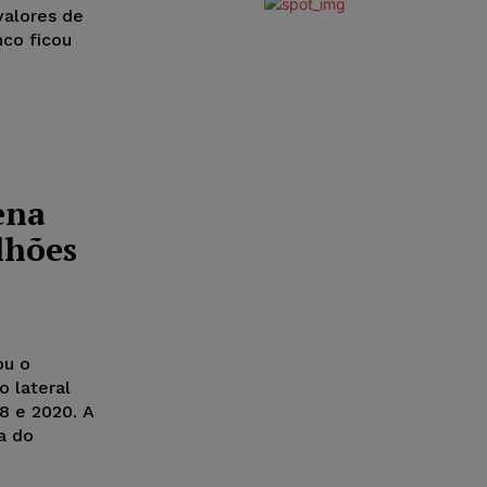
valores de
co ficou
ena
lhões
ou o
o lateral
18 e 2020. A
ra do