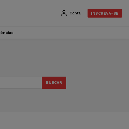
Conta
INSCREVA-SE
dências
BUSCAR