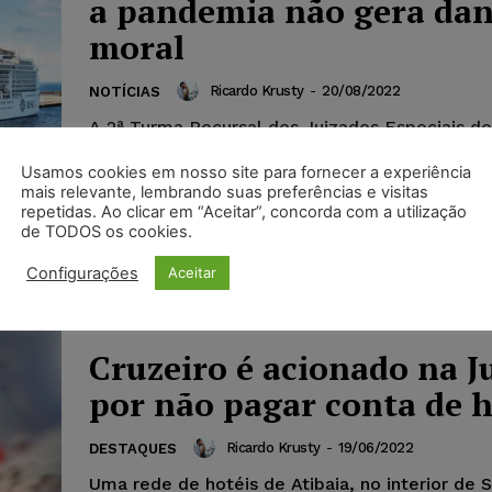
a pandemia não gera da
moral
Ricardo Krusty
-
20/08/2022
NOTÍCIAS
A 2ª Turma Recursal dos Juizados Especiais do 
Federal entendendo que a mudança no trajeto
Usamos cookies em nosso site para fornecer a experiência
cruzeiro marítimo durante a pandemia não ger
mais relevante, lembrando suas preferências e visitas
moral, acatou recurso da MSC Cruzeiros do Bra
repetidas. Ao clicar em “Aceitar”, concorda com a utilização
retirou, a condenação em danos morais aplica
de TODOS os cookies.
empresa.
Configurações
Aceitar
Cruzeiro é acionado na J
por não pagar conta de h
Ricardo Krusty
-
19/06/2022
DESTAQUES
Uma rede de hotéis de Atibaia, no interior de 