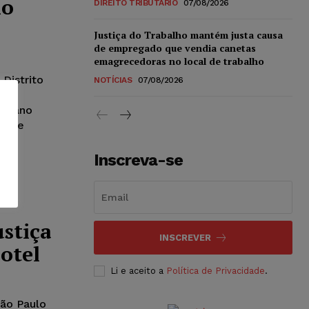
no
DIREITO TRIBUTÁRIO
07/08/2026
Justiça do Trabalho mantém justa causa
de empregado que vendia canetas
emagrecedoras no local de trabalho
Distrito
NOTÍCIAS
07/08/2026
 de
a dano
sil e
da à
Inscreva-se
ustiça
INSCREVER
otel
Li e aceito a
Política de Privacidade
.
São Paulo