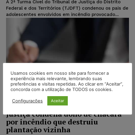
A 2ª Turma Cível do Tribunal de Justiça do Distrito
Federal e dos Territórios (TJDFT) condenou os pais de
adolescentes envolvidos em incêndio provocado...
Usamos cookies em nosso site para fornecer a
experiência mais relevante, lembrando suas
preferências e visitas repetidas. Ao clicar em “Aceitar”,
concorda com a utilização de TODOS os cookies.
Configurações
Aceitar
Justiça condena dono de chácara
por incêndio que destruiu
plantação vizinha