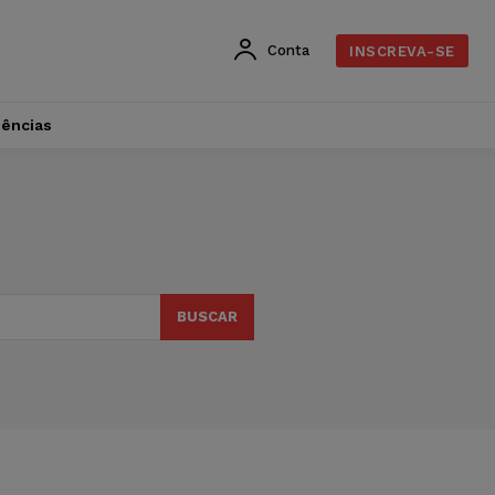
Conta
INSCREVA-SE
dências
BUSCAR