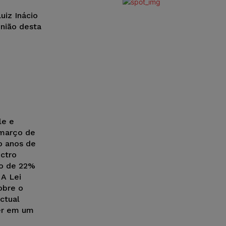
uiz Inácio
União desta
le e
 março de
o anos de
ctro
to de 22%
 A Lei
obre o
ctual
er em um