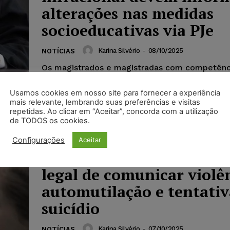
alterações nas medidas
socioeducativas via PJe
Karina Silvério
-
08/10/2025
NOTÍCIAS
Os magistrados e magistradas com competênc
infracional devem comunicar à Central de Vag
sistema socioeducativo, por meio do PJe, qua
Usamos cookies em nosso site para fornecer a experiência
liberação de adolescentes...
mais relevante, lembrando suas preferências e visitas
repetidas. Ao clicar em “Aceitar”, concorda com a utilização
de TODOS os cookies.
Configurações
Aceitar
Escolas passam a ter obr
legal de comunicar violê
automutilação e tentativ
suicídio
Karina Silvério
-
07/10/2025
NOTÍCIAS