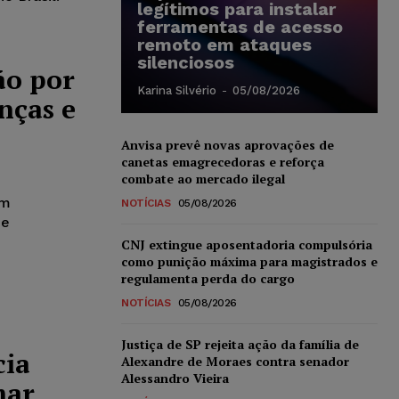
legítimos para instalar
ferramentas de acesso
remoto em ataques
silenciosos
ão por
Karina Silvério
-
05/08/2026
nças e
Anvisa prevê novas aprovações de
canetas emagrecedoras e reforça
combate ao mercado ilegal
em
NOTÍCIAS
05/08/2026
ue
CNJ extingue aposentadoria compulsória
como punição máxima para magistrados e
regulamenta perda do cargo
NOTÍCIAS
05/08/2026
Justiça de SP rejeita ação da família de
cia
Alexandre de Moraes contra senador
Alessandro Vieira
mar