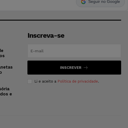
Seguir no Google
Inscreva-se
de
os
anetas
INSCREVER
o
Li e aceito a
Política de privacidade
.
sória
dos e