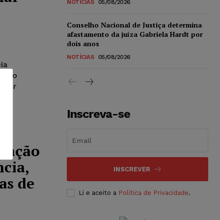
NOTÍCIAS
05/08/2026
Conselho Nacional de Justiça determina
afastamento da juíza Gabriela Hardt por
dois anos
NOTÍCIAS
05/08/2026
ia
as do
lquer
Inscreva-se
igação
ncia,
INSCREVER
as de
Li e aceito a
Política de Privacidade
.