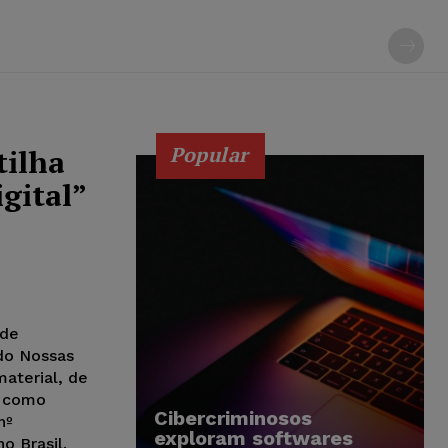
Popular
tilha
gital”
 de
ndo Nossas
aterial, de
m como
Cibercriminosos
nº
exploram softwares
o Brasil.