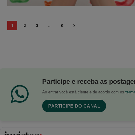
1
2
3
...
8
Participe e receba as postagen
Ao entrar você está ciente e de acordo com os
term
PARTICIPE DO CANAL