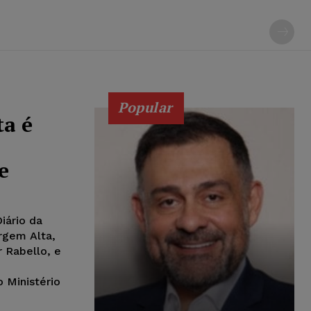
Popular
ta é
e
iário da
argem Alta,
r Rabello, e
o Ministério