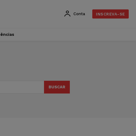
Conta
INSCREVA-SE
dências
BUSCAR