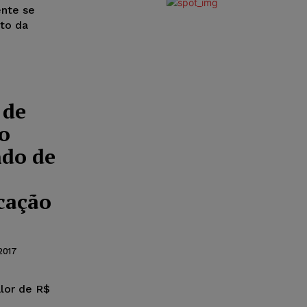
ente se
to da
 de
ão
ndo de
cação
2017
lor de R$