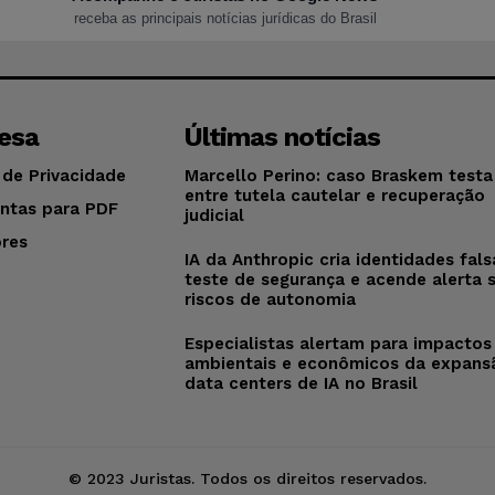
receba as principais notícias jurídicas do Brasil
esa
Últimas notícias
 de Privacidade
Marcello Perino: caso Braskem testa 
entre tutela cautelar e recuperação
ntas para PDF
judicial
res
IA da Anthropic cria identidades fal
o
teste de segurança e acende alerta 
riscos de autonomia
Especialistas alertam para impactos
ambientais e econômicos da expans
data centers de IA no Brasil
© 2023 Juristas. Todos os direitos reservados.