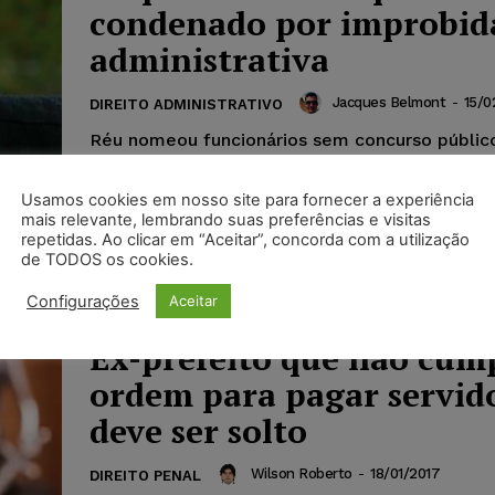
condenado por improbid
administrativa
Jacques Belmont
-
15/0
DIREITO ADMINISTRATIVO
Réu nomeou funcionários sem concurso público
Gustavo de Azevedo Marchi, da 1ª Vara Cível d
condenou o ex-prefeito da cidade Jaci Tadeu...
Usamos cookies em nosso site para fornecer a experiência
mais relevante, lembrando suas preferências e visitas
repetidas. Ao clicar em “Aceitar”, concorda com a utilização
de TODOS os cookies.
Configurações
Aceitar
Ex-prefeito que não cum
ordem para pagar servid
deve ser solto
Wilson Roberto
-
18/01/2017
DIREITO PENAL