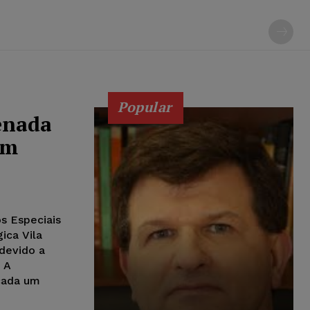
Popular
enada
em
s Especiais
ica Vila
devido a
 A
cada um