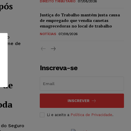
DIREITO TRIBUTÁRIO
07/08/2026
pós
Justiça do Trabalho mantém justa causa
de empregado que vendia canetas
emagrecedoras no local de trabalho
NOTÍCIAS
07/08/2026
o não
 exame de
Inscreva-se
 de
Toda
INSCREVER
Li e aceito a
Política de Privacidade
.
 do Seguro