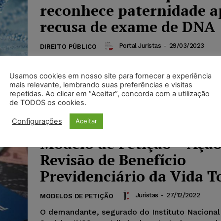
reconhece paternidade a
recusa de exame de DNA
Portal Juristas
-
29/03/2023
DIREITO PÚBLICO
A inversão do ônus da prova ocorreu devido a
comparecimento do requerido para realizar o
Usamos cookies em nosso site para fornecer a experiência
DNA, o que levou a 4ª...
mais relevante, lembrando suas preferências e visitas
repetidas. Ao clicar em “Aceitar”, concorda com a utilização
de TODOS os cookies.
Configurações
Aceitar
Modelo de Petição – Ação
Revisão de Benefício
Previdenciário da Vida 
Juristas
-
27/12/2022
MODELOS DE PETIÇÃO
O demandante, segurado do Instituto Nacional