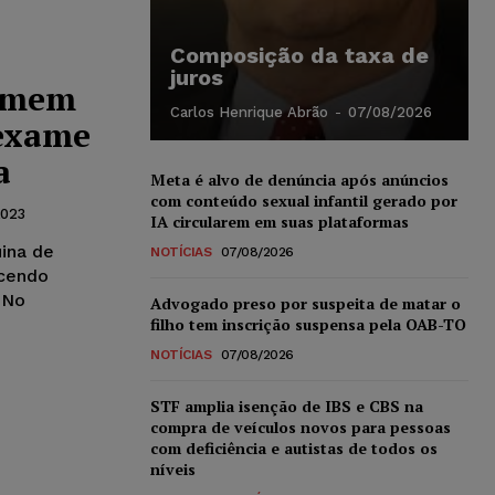
Composição da taxa de
juros
homem
Carlos Henrique Abrão
-
07/08/2026
exame
a
Meta é alvo de denúncia após anúncios
com conteúdo sexual infantil gerado por
2023
IA circularem em suas plataformas
ina de
NOTÍCIAS
07/08/2026
ecendo
 No
Advogado preso por suspeita de matar o
filho tem inscrição suspensa pela OAB-TO
NOTÍCIAS
07/08/2026
STF amplia isenção de IBS e CBS na
compra de veículos novos para pessoas
com deficiência e autistas de todos os
níveis