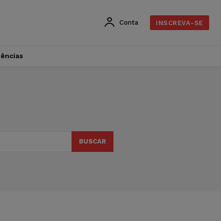
Conta
INSCREVA-SE
dências
BUSCAR