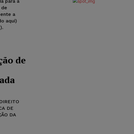
da para a
a de
mente a
o aqui)
).
ção de
pada
DIREITO
CA DE
ÇÃO DA