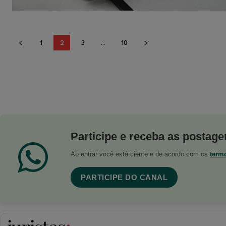
1
2
3
...
10
Participe e receba as postagen
Ao entrar você está ciente e de acordo com os
term
PARTICIPE DO CANAL