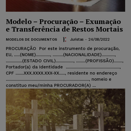
Modelo – Procuração – Exumação
e Transferência de Restos Mortais
Juristas
-
24/08/2022
MODELOS DE DOCUMENTOS
PROCURAÇÃO Por este instrumento de procuração,
EU, .....(NOME)............, .........(NACIONALIDADE)...........,
..............(ESTADO CIVIL)..............., ........(PROFISSÃO).......,
Portador(a) da Identidade ..............................................,
CPF .......XXX.XXXX.XXX-XX....., residente no endereço
......................................................................., nomeio e
constituo meu/minha PROCURADOR(A) ...