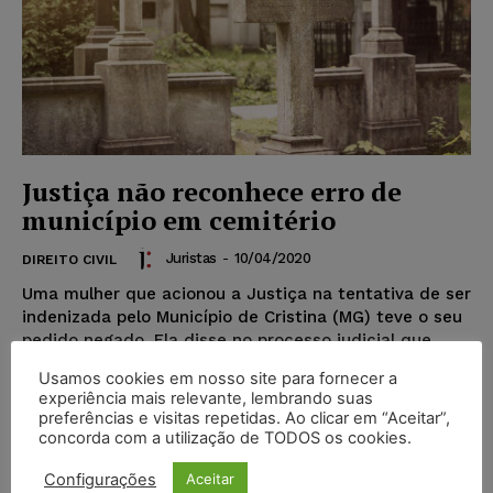
Justiça não reconhece erro de
município em cemitério
Juristas
-
10/04/2020
DIREITO CIVIL
Uma mulher que acionou a Justiça na tentativa de ser
indenizada pelo Município de Cristina (MG) teve o seu
pedido negado. Ela disse no processo judicial que
sofreu abalos morais pela maneira como foi feito o
Usamos cookies em nosso site para fornecer a
traslado dos restos mortais de seu genitor durante
experiência mais relevante, lembrando suas
uma reforma no cemitério público da cidade.
preferências e visitas repetidas. Ao clicar em “Aceitar”,
concorda com a utilização de TODOS os cookies.
Configurações
Aceitar
Popular