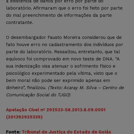
a existência de danos por erro por parte do
laboratório. Afirmaram que o erro foi feito por parte
do mal preenchimento de informações da parte
contratante.
O desembargador Fausto Moreira considerou que de
fato houve erro no cadastramento dos indivíduos por
parte do laboratório. Ressaltou, entretanto, que tal
equívoco foi comprovado em novo teste de DNA. “A
sua indenização visa atenuar o sofrimento físico e
psicológico experimentado pela vítima, visto que o
bem moral não pode ser exprimido apenas em
dinheiro”, finalizou.
(Texto: Acaray M. Silva – Centro de
Comunicação Social do TJGO)
Apelação Cível nº 292533-58.2013.8.09.0051
(201392925339)
Fonte:
Tribunal de Justiça do Estado de Goiás