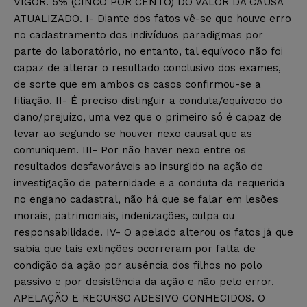
VIGOR. 5% (CINCO POR CENTO) DO VALOR DA CAUSA
ATUALIZADO. I- Diante dos fatos vê-se que houve erro
no cadastramento dos indivíduos paradigmas por
parte do laboratório, no entanto, tal equívoco não foi
capaz de alterar o resultado conclusivo dos exames,
de sorte que em ambos os casos confirmou-se a
filiação. II- É preciso distinguir a conduta/equívoco do
dano/prejuízo, uma vez que o primeiro só é capaz de
levar ao segundo se houver nexo causal que as
comuniquem. III- Por não haver nexo entre os
resultados desfavoráveis ao insurgido na ação de
investigação de paternidade e a conduta da requerida
no engano cadastral, não há que se falar em lesões
morais, patrimoniais, indenizações, culpa ou
responsabilidade. IV- O apelado alterou os fatos já que
sabia que tais extinções ocorreram por falta de
condição da ação por ausência dos filhos no polo
passivo e por desistência da ação e não pelo error.
APELAÇÃO E RECURSO ADESIVO CONHECIDOS. O