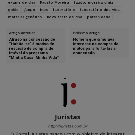
exame de dna
Fausto Moreira
fausto moreira diniz
goiás
guapó
inpc
laboratório
laboratório dna vida
material genético
novo teste de dna
paternidade
Artigo anterior
Próximo artigo
Atraso na concessão de
Homem que simulava
“Habite-se” é motivo de
interesse na compra de
rescisão de compra de
motos para furtá-las é
imóvel do programa
condenado
“Minha Casa, Minha Vida”
Juristas
http://juristas.com.br
O Portal Juristas nasceu com o objetivo de integrar