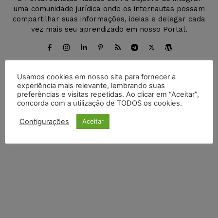
uma comunidade jurídica onde os internautas possam
compartilhar suas informações, ideias e delegar cada
vez mais seu aprendizado em nosso Portal.
Usamos cookies em nosso site para fornecer a
experiência mais relevante, lembrando suas
DEIXE UM COMENTÁRIO
preferências e visitas repetidas. Ao clicar em “Aceitar”,
concorda com a utilização de TODOS os cookies.
Default Comments (0)
Facebook Comments
Disqus Comments
Configurações
Aceitar