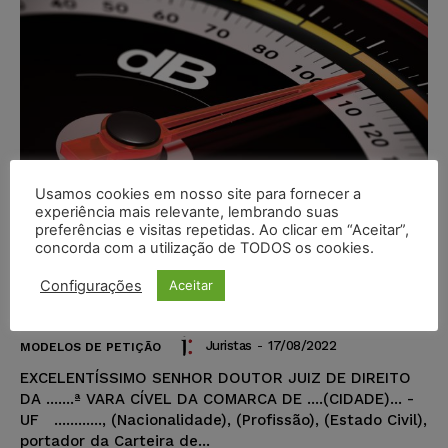
Usamos cookies em nosso site para fornecer a
experiência mais relevante, lembrando suas
preferências e visitas repetidas. Ao clicar em “Aceitar”,
concorda com a utilização de TODOS os cookies.
Modelo – Ação de Obrigação de
Fazer – Excesso de Barulho – Salão
Configurações
Aceitar
de Festas – Condomínio
Juristas
-
17/08/2022
MODELOS DE PETIÇÃO
EXCELENTÍSSIMO SENHOR DOUTOR JUIZ DE DIREITO
DA .......ª VARA CÍVEL DA COMARCA DE ....(CIDADE)... -
UF ............, (Nacionalidade), (Profissão), (Estado Civil),
portador da Carteira de...