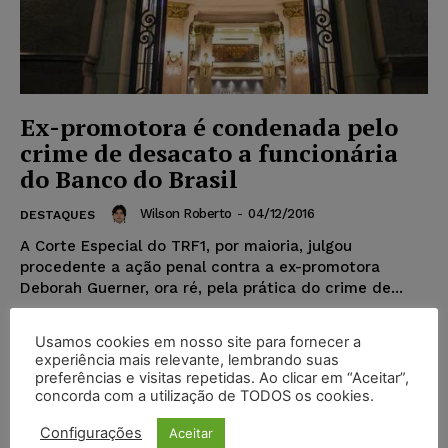
Ex-promotora é condenada pelo
crime de desacato a funcionária
do Banco do Brasil
Wilson Roberto
-
04/12/2016
DESTAQUES
A Corte Especial do TRF1, por maioria, julgou
procedente a ação penal contra a ex-promotora
Deborah Guerner, ora ré, pela prática do crime de...
Usamos cookies em nosso site para fornecer a
experiência mais relevante, lembrando suas
3
4
5
preferências e visitas repetidas. Ao clicar em “Aceitar”,
concorda com a utilização de TODOS os cookies.
Popular
Configurações
Aceitar