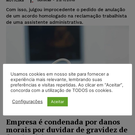
NOTÍCIAS
Com isso, julgou improcedente o pedido de anulação
de um acordo homologado na reclamação trabalhista
de uma assistente administrativa.
Usamos cookies em nosso site para fornecer a
experiência mais relevante, lembrando suas
preferências e visitas repetidas. Ao clicar em “Aceitar”,
concorda com a utilização de TODOS os cookies.
Configurações
Aceitar
Empresa é condenada por danos
morais por duvidar de gravidez de