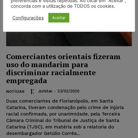
preferências e visitas repetidas. Ao clicar em “Aceitar”,
concorda com a utilização de TODOS os cookies.
Configurações
Aceitar
Comerciantes orientais fizeram
uso do mandarim para
discriminar racialmente
empregada
Juristas
-
23/02/2020
NOTÍCIAS
Duas comerciantes de Florianópolis, em Santa
Catarina, tiveram condenação pelo crime de injúria
racial confirmada, por unanimidade, pela Terceira
Câmara Criminal do Tribunal de Justiça de Santa
Catarina (TJSC), em matéria sob a relatoria do
desembargador Getúlio Corrêa...