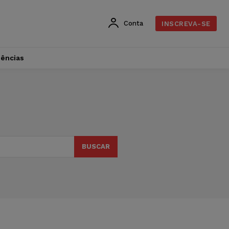
Conta
INSCREVA-SE
dências
BUSCAR