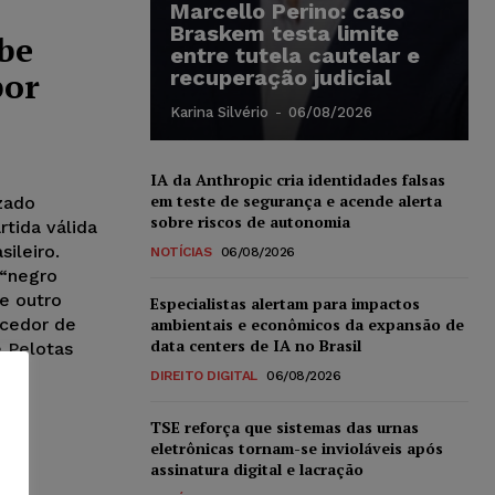
Marcello Perino: caso
Braskem testa limite
ube
entre tutela cautelar e
por
recuperação judicial
Karina Silvério
-
06/08/2026
IA da Anthropic cria identidades falsas
em teste de segurança e acende alerta
zado
sobre riscos de autonomia
tida válida
ileiro.
NOTÍCIAS
06/08/2026
 “negro
e outro
Especialistas alertam para impactos
rcedor de
ambientais e econômicos da expansão de
data centers de IA no Brasil
e Pelotas
DIREITO DIGITAL
06/08/2026
TSE reforça que sistemas das urnas
eletrônicas tornam-se invioláveis após
assinatura digital e lacração