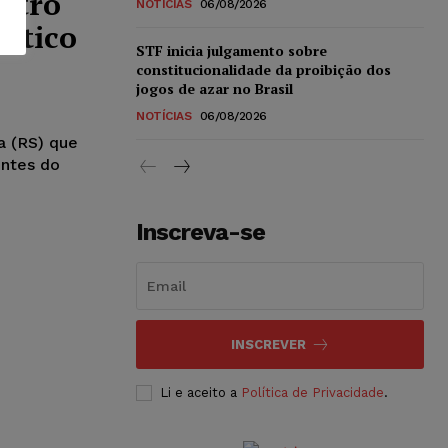
stro
NOTÍCIAS
06/08/2026
êntico
STF inicia julgamento sobre
constitucionalidade da proibição dos
jogos de azar no Brasil
NOTÍCIAS
06/08/2026
a (RS) que
entes do
Inscreva-se
INSCREVER
Li e aceito a
Política de Privacidade
.