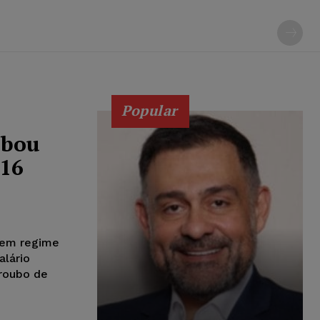
Popular
ubou
 16
 em regime
alário
 roubo de