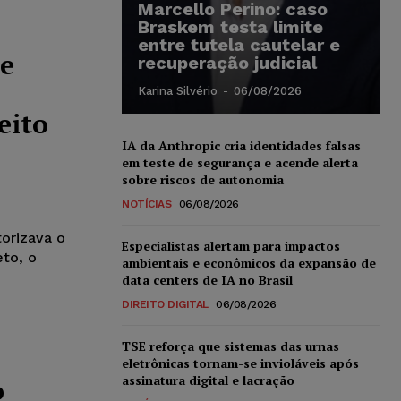
Marcello Perino: caso
Braskem testa limite
entre tutela cautelar e
de
recuperação judicial
Karina Silvério
-
06/08/2026
eito
IA da Anthropic cria identidades falsas
em teste de segurança e acende alerta
sobre riscos de autonomia
NOTÍCIAS
06/08/2026
torizava o
Especialistas alertam para impactos
eto, o
ambientais e econômicos da expansão de
data centers de IA no Brasil
DIREITO DIGITAL
06/08/2026
TSE reforça que sistemas das urnas
eletrônicas tornam-se invioláveis após
assinatura digital e lacração
o