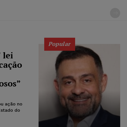
Popular
 lei
icação
osos”
ou ação no
Estado do