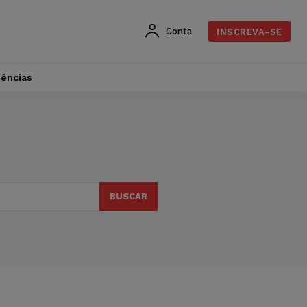
Conta
INSCREVA-SE
dências
BUSCAR