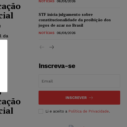
NOTÍCIAS
06/08/2026
icação
cial
STF inicia julgamento sobre
constitucionalidade da proibição dos
jogos de azar no Brasil
3
NOTÍCIAS
06/08/2026
l da
ma
Inscreva-se
o
icação
INSCREVER
cial
Li e aceito a
Política de Privacidade
.