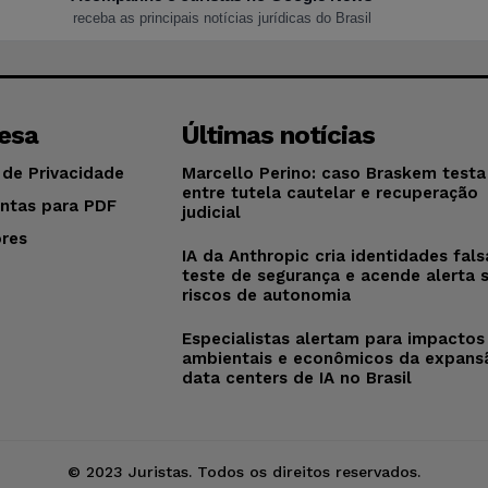
receba as principais notícias jurídicas do Brasil
esa
Últimas notícias
 de Privacidade
Marcello Perino: caso Braskem testa 
entre tutela cautelar e recuperação
ntas para PDF
judicial
res
IA da Anthropic cria identidades fal
o
teste de segurança e acende alerta 
riscos de autonomia
Especialistas alertam para impactos
ambientais e econômicos da expans
data centers de IA no Brasil
© 2023 Juristas. Todos os direitos reservados.