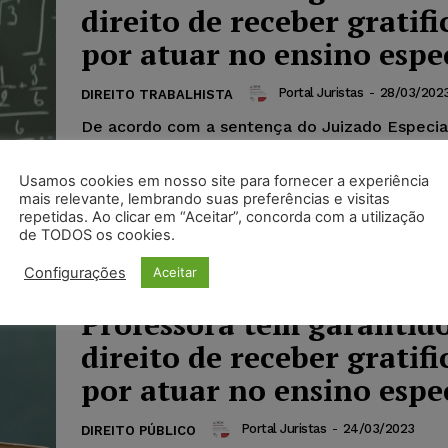
direito de receber gratif
por atuar no ensino espe
Portal Juristas
-
28/03/202
DIREITO TRABALHISTA
De acordo com a sentença do Juizado Especia
Fazenda Pública da Comarca de Rio Branco, u
professora que trabalhou por cinco anos no...
Usamos cookies em nosso site para fornecer a experiência
mais relevante, lembrando suas preferências e visitas
repetidas. Ao clicar em “Aceitar”, concorda com a utilização
de TODOS os cookies.
Configurações
Aceitar
Professora tem garantid
direito de receber gratif
por atuar no ensino espe
Portal Juristas
-
24/03/2023
DIREITO PÚBLICO