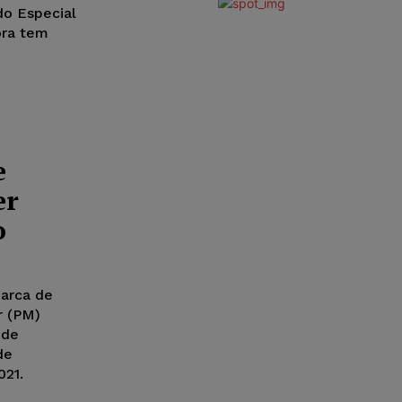
do Especial
ora tem
e
er
o
marca de
r (PM)
 de
de
021.