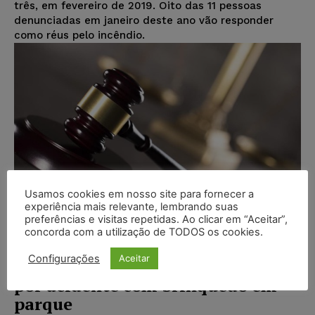
três, em fevereiro de 2019. Oito das 11 pessoas
denunciadas em janeiro deste ano vão responder
como réus pelo incêndio.
Usamos cookies em nosso site para fornecer a
experiência mais relevante, lembrando suas
preferências e visitas repetidas. Ao clicar em “Aceitar”,
concorda com a utilização de TODOS os cookies.
Configurações
Aceitar
Shopping vai indenizar criança
por acidente com brinquedo em
parque