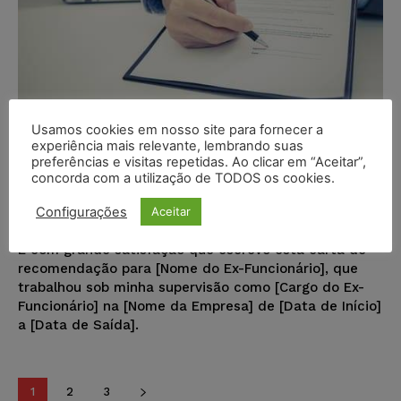
Usamos cookies em nosso site para fornecer a
experiência mais relevante, lembrando suas
Modelo – Carta de Recomendação
preferências e visitas repetidas. Ao clicar em “Aceitar”,
concorda com a utilização de TODOS os cookies.
– Ex-Funcionário
Configurações
Aceitar
Juristas
-
16/01/2024
MODELOS DE DOCUMENTOS
É com grande satisfação que escrevo esta carta de
recomendação para [Nome do Ex-Funcionário], que
trabalhou sob minha supervisão como [Cargo do Ex-
Funcionário] na [Nome da Empresa] de [Data de Início]
a [Data de Saída].
1
2
3