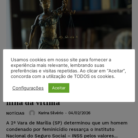
Usamos cookies em nosso site para fornecer a
experiência mais relevante, lembrando suas
preferências e visitas repetidas. Ao clicar em “Aceitar”,
concorda com a utilização de TODOS os cookies.
Condenado por feminicídio deve
Configurações
Aceitar
ressarcir INSS por pensão paga à
filha da vítima
Karina Silvério
-
04/02/2026
NOTÍCIAS
A 2ª Vara de Marília (SP) determinou que um homem
condenado por feminicídio ressarça o Instituto
Nacional do Seguro Social – INSS pelos valores...