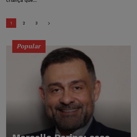
criança que...
1
2
3
Popular