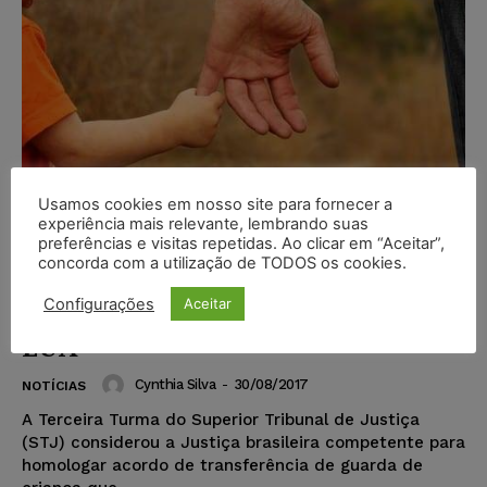
Usamos cookies em nosso site para fornecer a
experiência mais relevante, lembrando suas
preferências e visitas repetidas. Ao clicar em “Aceitar”,
Justiça brasileira é competente
concorda com a utilização de TODOS os cookies.
para homologar acordo de guarda
Configurações
Aceitar
em benefício de avó que vive nos
EUA
Cynthia Silva
-
30/08/2017
NOTÍCIAS
A Terceira Turma do Superior Tribunal de Justiça
(STJ) considerou a Justiça brasileira competente para
homologar acordo de transferência de guarda de