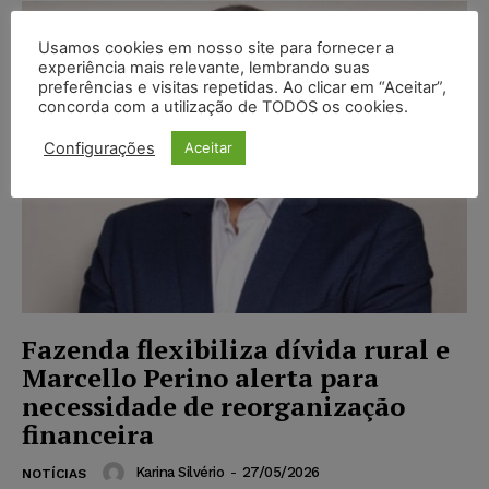
Usamos cookies em nosso site para fornecer a
experiência mais relevante, lembrando suas
preferências e visitas repetidas. Ao clicar em “Aceitar”,
concorda com a utilização de TODOS os cookies.
Configurações
Aceitar
Fazenda flexibiliza dívida rural e
Marcello Perino alerta para
necessidade de reorganização
financeira
Karina Silvério
-
27/05/2026
NOTÍCIAS