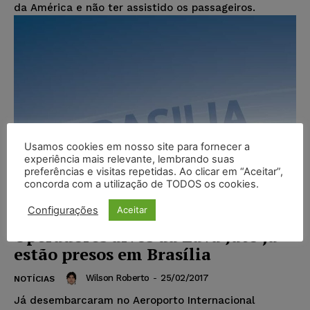
da América e não ter assistido os passageiros.
Usamos cookies em nosso site para fornecer a
experiência mais relevante, lembrando suas
preferências e visitas repetidas. Ao clicar em “Aceitar”,
concorda com a utilização de TODOS os cookies.
Configurações
Aceitar
Operadores alvos da Lava Jato já
estão presos em Brasília
Wilson Roberto
-
25/02/2017
NOTÍCIAS
Já desembarcaram no Aeroporto Internacional