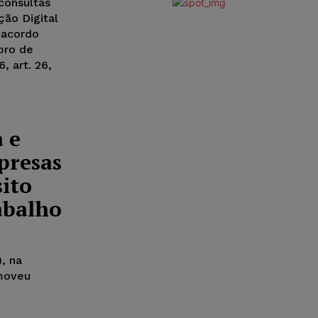
consultas
ção Digital
e acordo
bro de
, art. 26,
 e
presas
ito
abalho
, na
omoveu