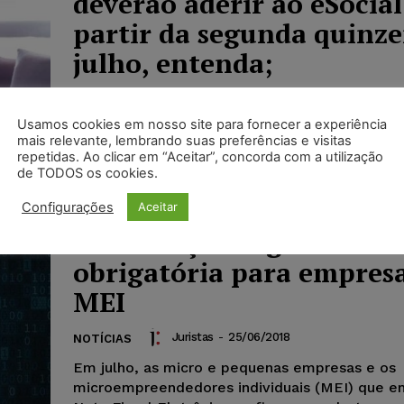
deverão aderir ao eSocial
partir da segunda quinz
julho, entenda;
Juristas
-
02/07/2018
NOTÍCIAS
Usamos cookies em nosso site para fornecer a experiência
O sistema informatizado da administração públ
mais relevante, lembrando suas preferências e visitas
eSocial, será obrigatório para as micro e pequ
repetidas. Ao clicar em “Aceitar”, concorda com a utilização
empresas a partir da segunda quinzena de julh
de TODOS os cookies.
Configurações
Aceitar
Certificação Digital será
obrigatória para empresa
MEI
Juristas
-
25/06/2018
NOTÍCIAS
Em julho, as micro e pequenas empresas e os
microempreendedores individuais (MEI) que e