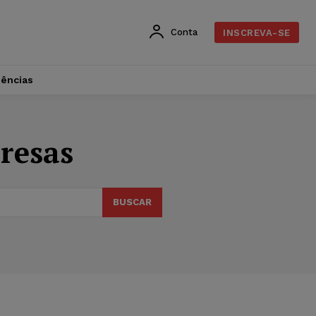
Conta
INSCREVA-SE
dências
resas
BUSCAR