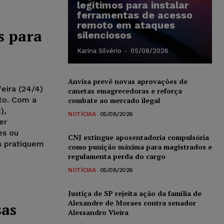
legítimos para instalar
ferramentas de acesso
remoto em ataques
s para
silenciosos
Karina Silvério
-
05/08/2026
Anvisa prevê novas aprovações de
eira (24/4)
canetas emagrecedoras e reforça
ito. Com a
combate ao mercado ilegal
),
NOTÍCIAS
05/08/2026
er
es ou
CNJ extingue aposentadoria compulsória
s pratiquem
como punição máxima para magistrados e
regulamenta perda do cargo
NOTÍCIAS
05/08/2026
Justiça de SP rejeita ação da família de
Alexandre de Moraes contra senador
sas
Alessandro Vieira