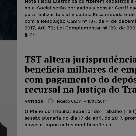
Nota Fiscal Eletrônica ou fizerem cadastros e 
no e-Social serão obrigados a possuir Certifica
para realizar tais atividades. Essa medida é d
com a Resolução CGSN nº 137, de 4 de dezem
2017, Art. 72; Lei Complementar nº 123, de 2006
§ 7º.
TST altera jurisprudência
beneficia milhares de em
com pagamento do depós
recursal na Justiça do Tr
Ricardo Calcini
-
11/05/2017
ARTIGOS
O Pleno do Tribunal Superior do Trabalho (TST)
sessão plenária do dia 17 de abril de 2017, pr
novas e importantes modificações à...