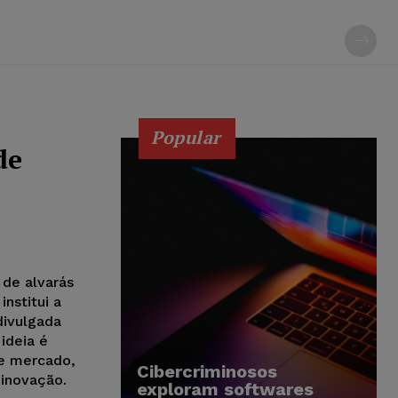
Popular
de
 de alvarás
nstitui a
divulgada
ideia é
re mercado,
Cibercriminosos
 inovação.
exploram softwares