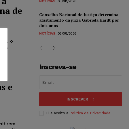
 a
NOTÍCIAS
05/08/2026
ena de
Conselho Nacional de Justiça determina
afastamento da juíza Gabriela Hardt por
dois anos
NOTÍCIAS
05/08/2026
ica, o
enas
o.
Inscreva-se
s e
INSCREVER
Li e aceito a
Política de Privacidade
.
mitirem