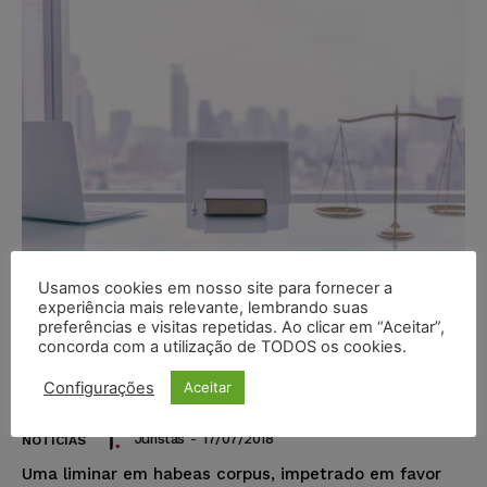
Usamos cookies em nosso site para fornecer a
experiência mais relevante, lembrando suas
preferências e visitas repetidas. Ao clicar em “Aceitar”,
Nomeação de advogado dativo em
concorda com a utilização de TODOS os cookies.
comarcas com Defensoria Pública
Configurações
Aceitar
não é legítima
Juristas
-
17/07/2018
NOTÍCIAS
Uma liminar em habeas corpus, impetrado em favor