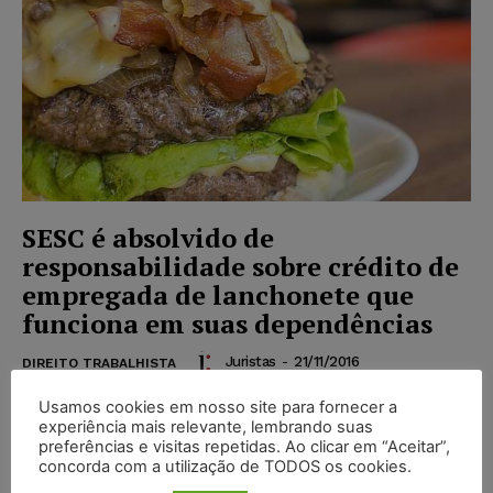
SESC é absolvido de
responsabilidade sobre crédito de
empregada de lanchonete que
funciona em suas dependências
Juristas
-
21/11/2016
DIREITO TRABALHISTA
Uma atendente de lanchonete obteve na Justiça do
Usamos cookies em nosso site para fornecer a
Trabalho a declaração da rescisão indireta do
experiência mais relevante, lembrando suas
contrato de trabalho com a empregadora porque esta
preferências e visitas repetidas. Ao clicar em “Aceitar”,
descumpriu...
concorda com a utilização de TODOS os cookies.