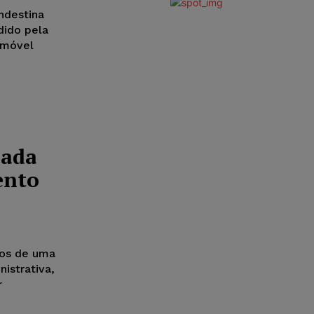
ndestina
dido pela
 imóvel
sada
ento
tos de uma
istrativa,
r