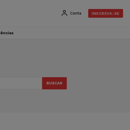
Conta
INSCREVA-SE
dências
BUSCAR