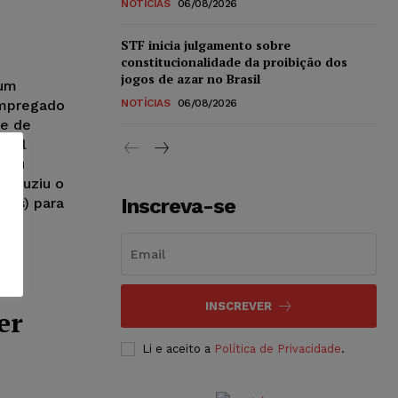
NOTÍCIAS
06/08/2026
STF inicia julgamento sobre
constitucionalidade da proibição dos
jogos de azar no Brasil
 um
empregado
NOTÍCIAS
06/08/2026
te de
unal
 deu
reduziu o
Inscreva-se
eais) para
a
INSCREVER
er
Li e aceito a
Política de Privacidade
.