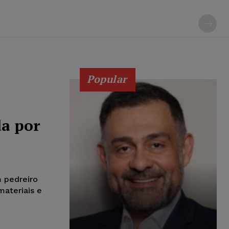
Popular
da por
m pedreiro
materiais e