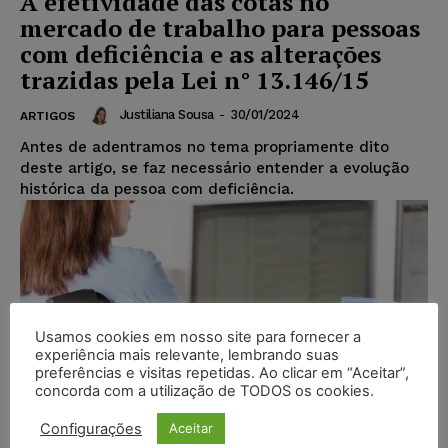
A efetividade das cotas no
mercado de trabalho para pessoas
com deficiência e as alterações
trazidas pela Lei n° 13.146/15
Justiliana Sousa
-
30/01/2024
ARTIGOS
Antes de adentramos no tema propriamente dito
deste artigo, se faz necessário entender a evolução
histórica da pessoa com deficiência.
Usamos cookies em nosso site para fornecer a
experiência mais relevante, lembrando suas
preferências e visitas repetidas. Ao clicar em “Aceitar”,
concorda com a utilização de TODOS os cookies.
Configurações
Aceitar